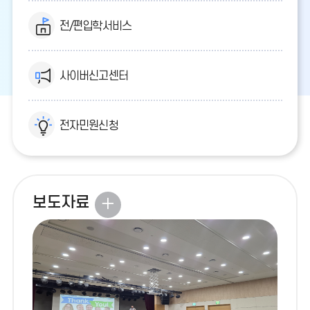
전/편입학서비스
사이버신고센터
전자민원신청
보도자료
보
도
자
료