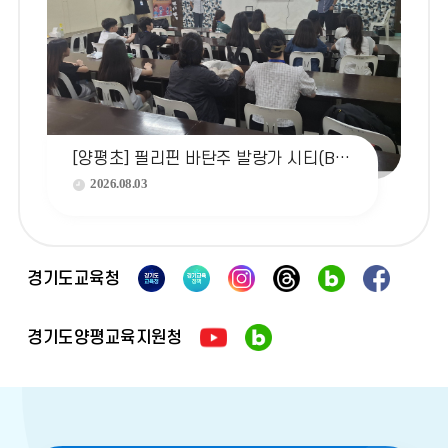
더
보
기
[양평초] 필리핀 바탄주 발랑가 시티(BGC)와 함께한 '2026 EDGE 국제교류' 성료
2026.08.03
경기도교육청
경기도양평교육지원청