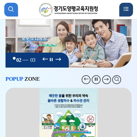
사
검
이
색
트
활
맵
성
비
비
비
02
03
주
주
활
화
주
얼
얼
얼
이
다
정
성
POPUP
ZONE
팝
팝
팝
상
전
음
지
업
업
업
세
화
존
존
존
이
정
다
전
지
음