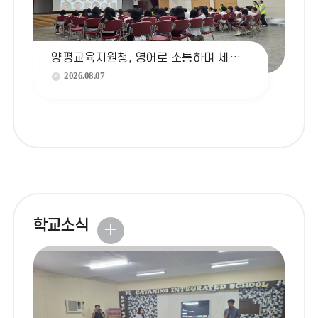
더
보
기
양평교육지원청, 영어로 소통하며 세계를 만나는 ‘2026 양평 두물 지역맞춤형 영어캠프’ 운영
2026.08.07
학교소식
학
교
소
식